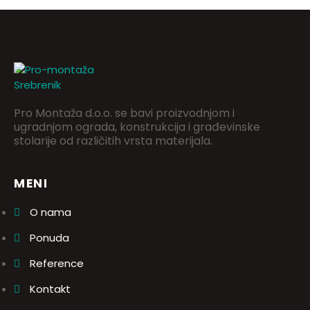
Pro Montaža d.o.o. se bavi proizvodnjom i
ugradnjom ograda, konstrukcija i građevinske
stolarije od različitih vrsta materijala.
MENI
O nama
Ponuda
Reference
Kontakt