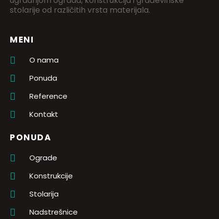
ugradnjom ograda, konstrukcija i građevinske
stolarije od različitih vrsta materijala.
MENI
O nama
Ponuda
Reference
Kontakt
PONUDA
Ograde
Konstrukcije
Stolarija
Nadstrešnice