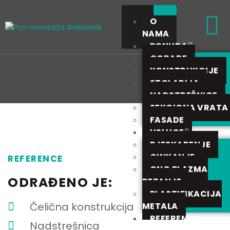
O
NAMA
PONUDA
OGRADE
KONSTRUKCIJE
STOLARIJA
NADSTREŠNICE
SEKCIONA VRATA
FASADE
USLUGE
PJESKARENJE
CINKANJE
REFERENCE
CNC PLAZMA
ODRAĐENO JE:
REZANJE
PLASTIFIKACIJA
Čelična konstrukcija
METALA
REFERENCE
Nadstrešnica