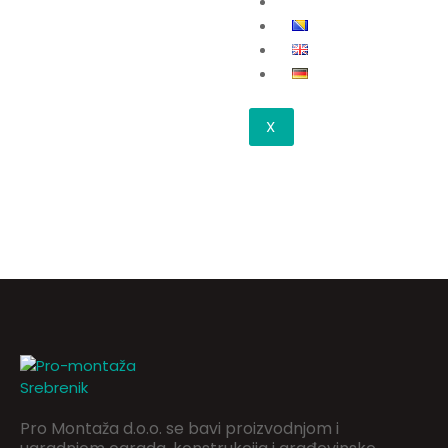
KONTAKT
X
Pro Montaža d.o.o. se bavi proizvodnjom i